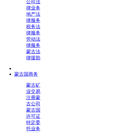
公司法
律业务
地产法
律服务
税务法
律服务
劳动法
律服务
蒙古法
律援助
蒙古国商务
蒙古矿
业交易
注册蒙
古公司
蒙古国
许可证
特定委
托业务