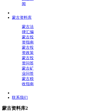
闻
蒙古资料库
蒙古法
律汇编
蒙古投
资指南
蒙古投
资政策
蒙古投
资问答
蒙古矿
业问答
蒙古税
收指南
联系我们
蒙古资料库2