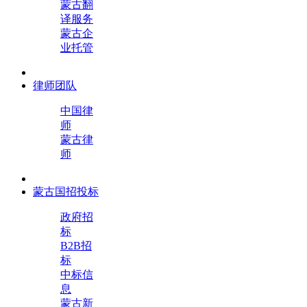
蒙古翻
译服务
蒙古企
业托管
律师团队
中国律
师
蒙古律
师
蒙古国招投标
政府招
标
B2B招
标
中标信
息
蒙古新