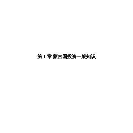
第
1 章
蒙古国投资一般知识