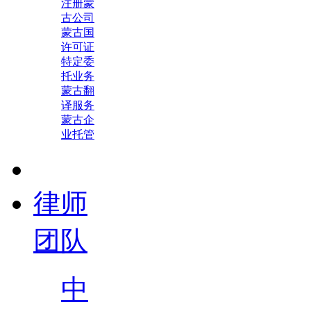
注册蒙
古公司
蒙古国
许可证
特定委
托业务
蒙古翻
译服务
蒙古企
业托管
律师
团队
中