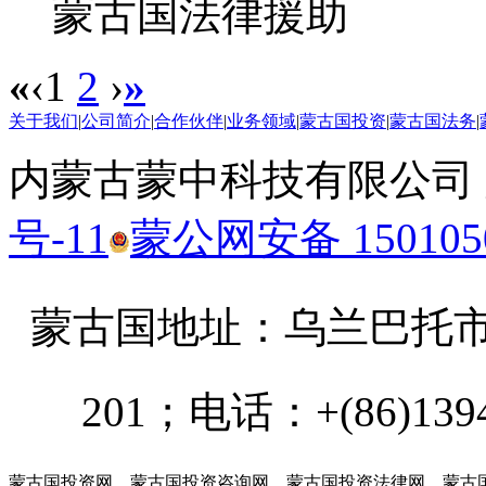
«
‹
1
2
›
»
关于我们
|
公司简介
|
合作伙伴
|
业务领域
|
蒙古国投资
|
蒙古国法务
|
内蒙古蒙中科技有限公司
号-11
蒙公网安备 1501050
蒙古国地址：
乌兰巴托市汗乌
201；电话：+(86)13947
蒙古国投资网
，
蒙古国投资咨询网
，
蒙古国投资法律网
，
蒙古