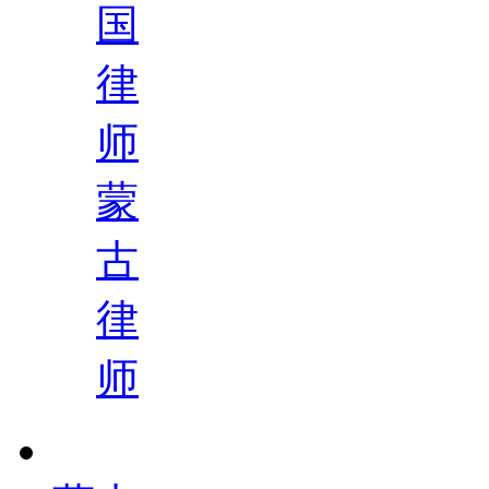
国
律
师
蒙
古
律
师