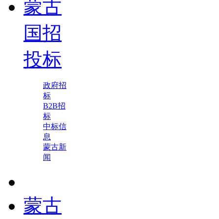
蒙古
国招
投标
政府招
标
B2B招
标
中标信
息
蒙古新
闻
蒙古