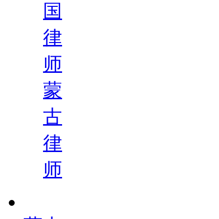
国
律
师
蒙
古
律
师