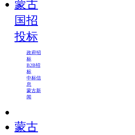
蒙古
国招
投标
政府招
标
B2B招
标
中标信
息
蒙古新
闻
蒙古