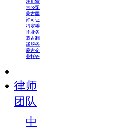
注册蒙
古公司
蒙古国
许可证
特定委
托业务
蒙古翻
译服务
蒙古企
业托管
律师
团队
中