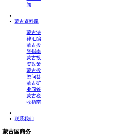
闻
蒙古资料库
蒙古法
律汇编
蒙古投
资指南
蒙古投
资政策
蒙古投
资问答
蒙古矿
业问答
蒙古税
收指南
联系我们
蒙古国商务