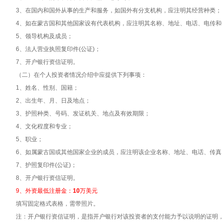
3、在国内和国外从事的生产和服务，如国外有分支机构，应注明其经营种类；
4、如在蒙古国和其他国家设有代表机构，应注明其名称、地址、电话、电传和
5、领导机构及成员；
6、法人营业执照复印件(公证)；
7、开户银行资信证明。
（二）在个人投资者情况介绍中应提供下列事项：
1、姓名、性别、国籍；
2、出生年、月、日及地点；
3、护照种类、号码、发证机关、地点及有效期限；
4、文化程度和专业；
5、职业；
6、如属蒙古国或其他国家企业的成员，应注明该企业名称、地址、电话、传真
7、护照复印件(公证)；
8、开户银行资信证明。
9、外资最低注册金：
10
万美元
填写固定格式表格，需带照片。
注：开户银行资信证明，是指开户银行对该投资者的支付能力予以说明的证明，