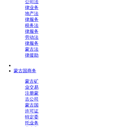
公司法
律业务
地产法
律服务
税务法
律服务
劳动法
律服务
蒙古法
律援助
蒙古国商务
蒙古矿
业交易
注册蒙
古公司
蒙古国
许可证
特定委
托业务