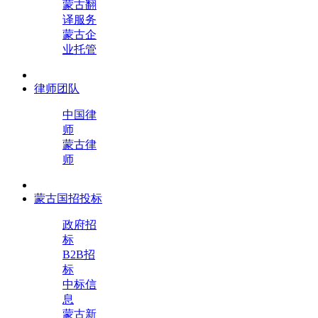
蒙古翻
译服务
蒙古企
业托管
律师团队
中国律
师
蒙古律
师
蒙古国招投标
政府招
标
B2B招
标
中标信
息
蒙古新