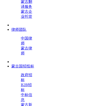
蒙古翻
译服务
蒙古企
业托管
律师团队
中国律
师
蒙古律
师
蒙古国招投标
政府招
标
B2B招
标
中标信
息
蒙古新