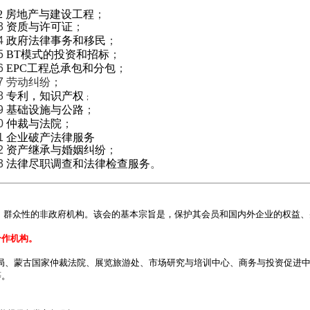
2
房地产与建设工程
；
3
资质与许可证
；
4
政府法律事务和移民
；
5
BT模式的投资和招标
；
6
EPC工程总承包和分包
；
7 劳动纠纷
；
8
专利，知识产权
；
9
基础设施与公路
；
0
仲裁与法院
；
1
企业破产法律服务
2
资产继承与婚姻纠纷
；
3
法律尽职调查和法律检查服务
。
利、群众性的非政府机构。该会的基本宗旨是，保护其会员和国内外企业的权益
合作机构。
、蒙古国家仲裁法院、展览旅游处、市场研究与培训中心、商务与投资促进中
等。