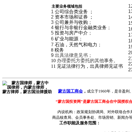
1
主要业务领域包括
1
1
公司综合类业务
；
2
资本市场和证券
；
1
3
公司兼并与收购
；
1
4
银行与非银行金融类业务
；
1
5
投资与房产中介
；
1
6
矿业与能源
；
1
7
石油，天然气和电力
；
1
8
税务
2
9
出具法律意见书；
2
10
办理委托方委托的其他事务。
2
11
见证法律行为，出具律师见证书
2
蒙古国工商会
，
成立于1960年，是非盈
“蒙古国投资网”是蒙古国工商会在中国授权
内设机构：政策规划协调局、对外联络合作局
商品核查局、会员事务处、市场营销、新闻办
工作职能及服务范围：