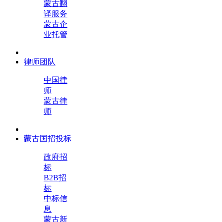
蒙古翻
译服务
蒙古企
业托管
律师团队
中国律
师
蒙古律
师
蒙古国招投标
政府招
标
B2B招
标
中标信
息
蒙古新