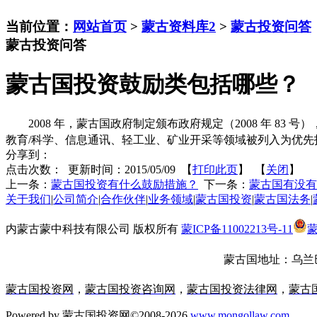
当前位置：
网站首页
>
蒙古资料库2
>
蒙古投资问答
蒙古投资问答
蒙古国投资鼓励类包括哪些？
2008
年，蒙古国政府制定颁布政府规定（
2008
年
83
号）
教育
/
科学、信息通讯、轻工业、矿业开采等领域被列入为优先
分享到：
点击次数：
更新时间：2015/05/09 【
打印此页
】 【
关闭
】
上一条：
蒙古国投资有什么鼓励措施？
下一条：
蒙古国有没有
关于我们
|
公司简介
|
合作伙伴
|
业务领域
|
蒙古国投资
|
蒙古国法务
|
内蒙古蒙中科技有限公司 版权所有
蒙ICP备11002213号-11
蒙
蒙古国地址：
乌兰巴
蒙古国投资网
，
蒙古国投资咨询网
，
蒙古国投资法律网
，
蒙古
Powered by 蒙古国投资网©2008-2026
www.mongollaw.com