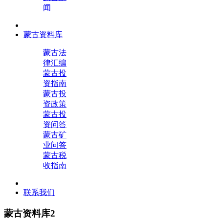
闻
蒙古资料库
蒙古法
律汇编
蒙古投
资指南
蒙古投
资政策
蒙古投
资问答
蒙古矿
业问答
蒙古税
收指南
联系我们
蒙古资料库2