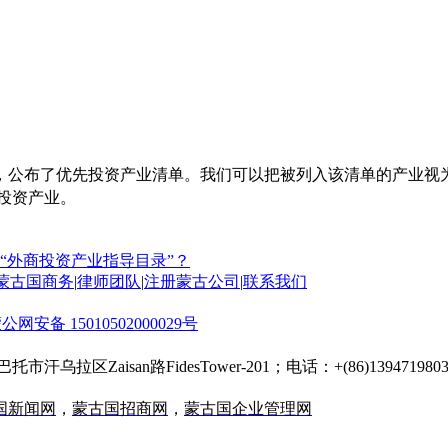
，公布了优先投资产业清单。我们可以把被列入该清单的产业视
投资产业。
“外商投资产业指导目录”？
蒙古国商务
|
律师团队
|
注册蒙古公司
|
联系我们
公网安备 15010502000029号
托市汗乌拉区Zaisan路FidesTower-201；电话：+(86)13947198030；
国新闻网
，
蒙古国招商网
，
蒙古国企业管理网