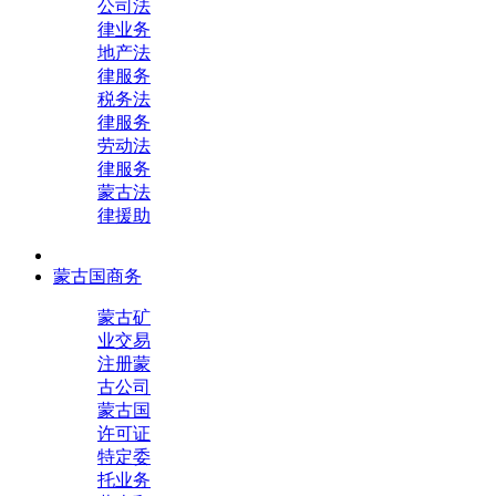
公司法
律业务
地产法
律服务
税务法
律服务
劳动法
律服务
蒙古法
律援助
蒙古国商务
蒙古矿
业交易
注册蒙
古公司
蒙古国
许可证
特定委
托业务