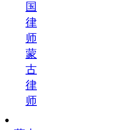
国
律
师
蒙
古
律
师