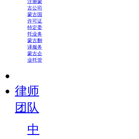
注册蒙
古公司
蒙古国
许可证
特定委
托业务
蒙古翻
译服务
蒙古企
业托管
律师
团队
中