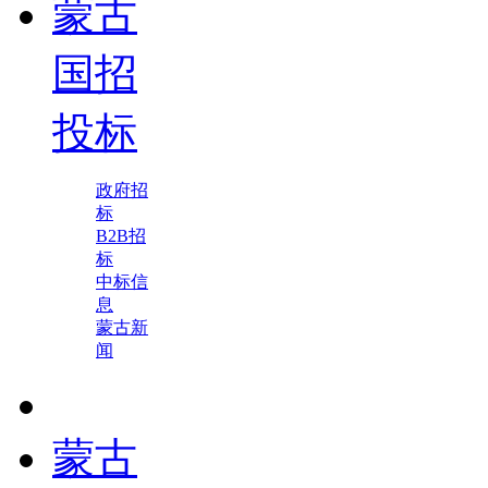
蒙古
国招
投标
政府招
标
B2B招
标
中标信
息
蒙古新
闻
蒙古