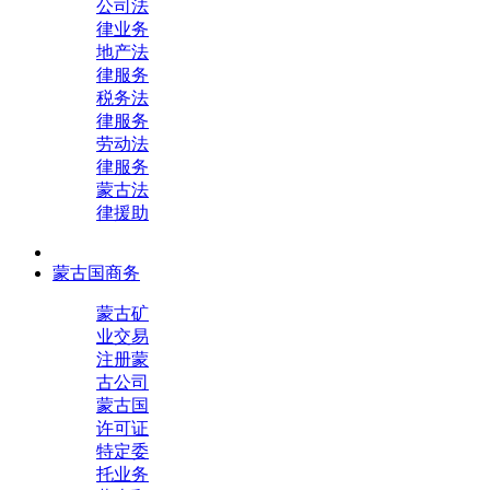
公司法
律业务
地产法
律服务
税务法
律服务
劳动法
律服务
蒙古法
律援助
蒙古国商务
蒙古矿
业交易
注册蒙
古公司
蒙古国
许可证
特定委
托业务