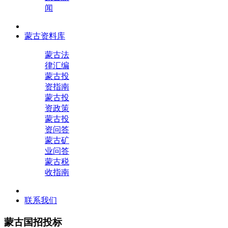
闻
蒙古资料库
蒙古法
律汇编
蒙古投
资指南
蒙古投
资政策
蒙古投
资问答
蒙古矿
业问答
蒙古税
收指南
联系我们
蒙古国招投标