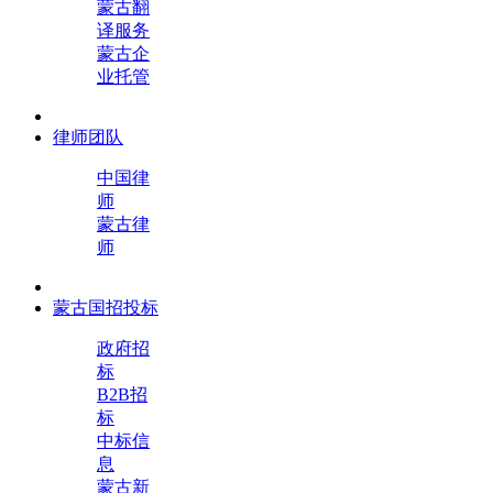
蒙古翻
译服务
蒙古企
业托管
律师团队
中国律
师
蒙古律
师
蒙古国招投标
政府招
标
B2B招
标
中标信
息
蒙古新