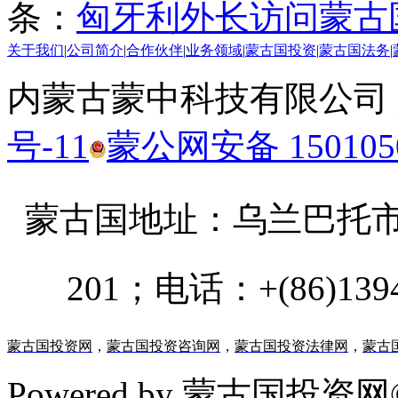
条：
匈牙利外长访问蒙古
关于我们
|
公司简介
|
合作伙伴
|
业务领域
|
蒙古国投资
|
蒙古国法务
|
内蒙古蒙中科技有限公司
号-11
蒙公网安备 1501050
蒙古国地址：
乌兰巴托市汗乌
201；电话：+(86)13947
蒙古国投资网
，
蒙古国投资咨询网
，
蒙古国投资法律网
，
蒙古
Powered by 蒙古国投资网©