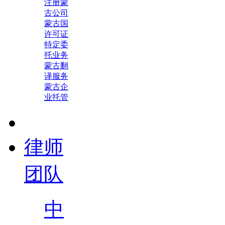
注册蒙
古公司
蒙古国
许可证
特定委
托业务
蒙古翻
译服务
蒙古企
业托管
律师
团队
中