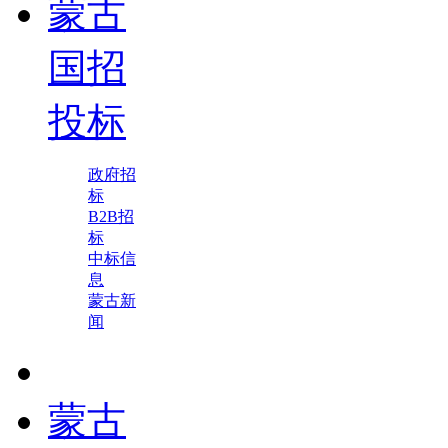
蒙古
国招
投标
政府招
标
B2B招
标
中标信
息
蒙古新
闻
蒙古