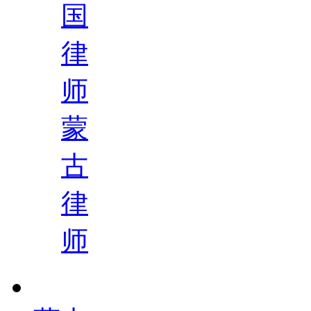
国
律
师
蒙
古
律
师