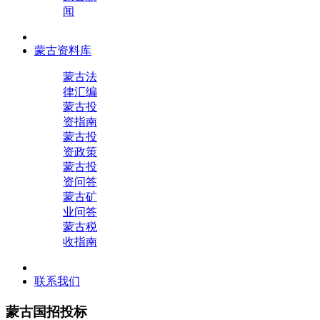
闻
蒙古资料库
蒙古法
律汇编
蒙古投
资指南
蒙古投
资政策
蒙古投
资问答
蒙古矿
业问答
蒙古税
收指南
联系我们
蒙古国招投标