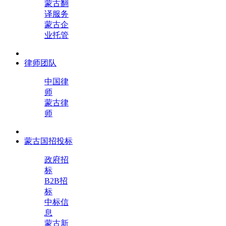
蒙古翻
译服务
蒙古企
业托管
律师团队
中国律
师
蒙古律
师
蒙古国招投标
政府招
标
B2B招
标
中标信
息
蒙古新