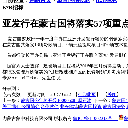
当前位置：
网站首页
>
蒙古国招投标
>
B2B招标
B2B招标
亚发行在蒙古国将落实57项重
蒙古国财政部一年一度举办由亚洲开发银行融资的纲领落实总
在蒙古国共落实18项贷款项目、9项无偿援助项目和30项技术
首都行政长官办公局与亚洲开发银行正在联合落实“发展棚户区、
据官方人士透露，建设项目工程将从2016年三月份将启动，并
都行政管理局所落实的“促进改建棚户区的投资纲领”并考虑
专家Arnaud Hekman先生任职。
分享到：
点击次数：
更新时间：2015/05/22 【
打印此页
】 【
关闭
】
上一条：
蒙古国今年将开采1000050吨原石油
下一条：
蒙古国
关于我们
|
公司简介
|
合作伙伴
|
业务领域
|
蒙古国投资
|
蒙古国法务
|
内蒙古蒙中科技有限公司 版权所有
蒙ICP备11002213号-11
蒙