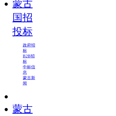
蒙古
国招
投标
政府招
标
B2B招
标
中标信
息
蒙古新
闻
蒙古