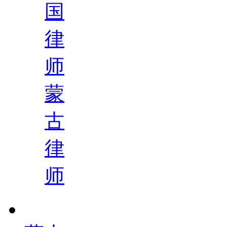
国
律
师
蒙
古
律
师