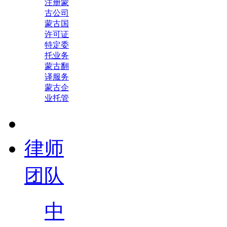
注册蒙
古公司
蒙古国
许可证
特定委
托业务
蒙古翻
译服务
蒙古企
业托管
律师
团队
中