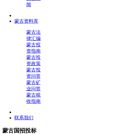
闻
蒙古资料库
蒙古法
律汇编
蒙古投
资指南
蒙古投
资政策
蒙古投
资问答
蒙古矿
业问答
蒙古税
收指南
联系我们
蒙古国招投标