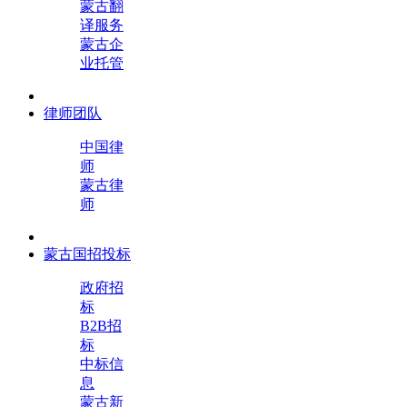
蒙古翻
译服务
蒙古企
业托管
律师团队
中国律
师
蒙古律
师
蒙古国招投标
政府招
标
B2B招
标
中标信
息
蒙古新