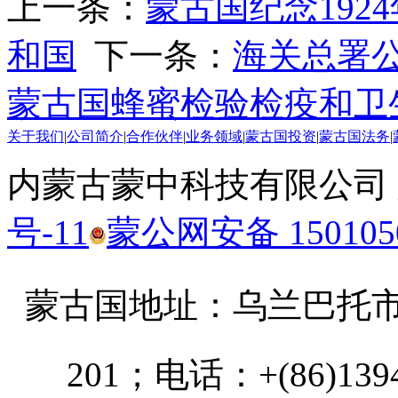
上一条：
蒙古国纪念19
和国
下一条：
海关总署公
蒙古国蜂蜜检验检疫和卫
关于我们
|
公司简介
|
合作伙伴
|
业务领域
|
蒙古国投资
|
蒙古国法务
|
内蒙古蒙中科技有限公司
号-11
蒙公网安备 1501050
蒙古国地址：
乌兰巴托市汗乌
201；电话：+(86)13947