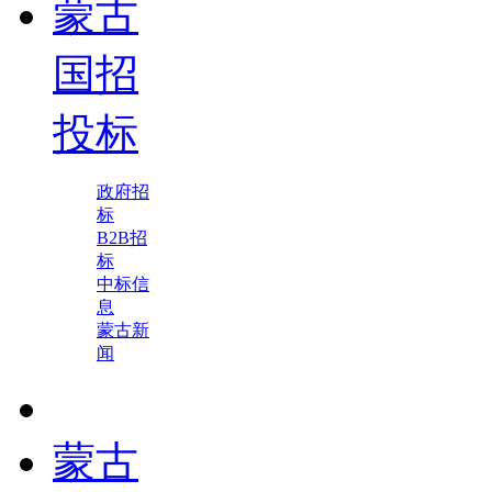
蒙古
国招
投标
政府招
标
B2B招
标
中标信
息
蒙古新
闻
蒙古