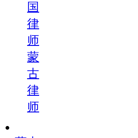
国
律
师
蒙
古
律
师