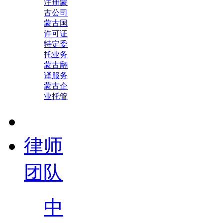
注册蒙
古公司
蒙古国
许可证
特定委
托业务
蒙古翻
译服务
蒙古企
业托管
律师
团队
中