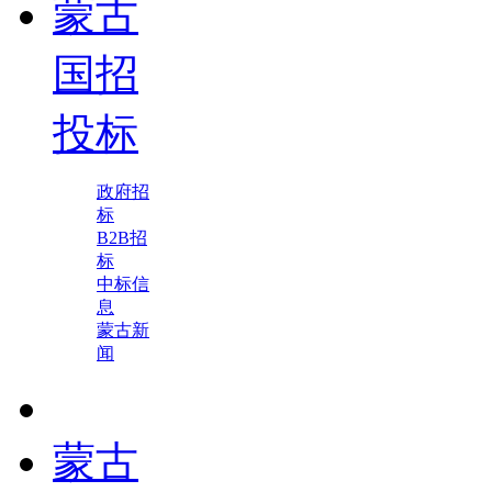
蒙古
国招
投标
政府招
标
B2B招
标
中标信
息
蒙古新
闻
蒙古