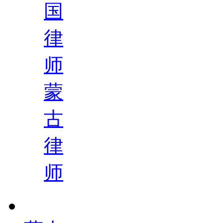
国
律
师
蒙
古
律
师