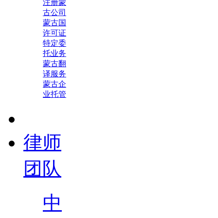
注册蒙
古公司
蒙古国
许可证
特定委
托业务
蒙古翻
译服务
蒙古企
业托管
律师
团队
中