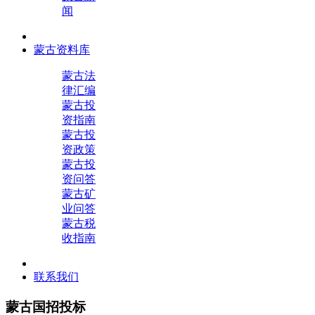
闻
蒙古资料库
蒙古法
律汇编
蒙古投
资指南
蒙古投
资政策
蒙古投
资问答
蒙古矿
业问答
蒙古税
收指南
联系我们
蒙古国招投标