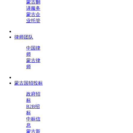
蒙古翻
译服务
蒙古企
业托管
律师团队
中国律
师
蒙古律
师
蒙古国招投标
政府招
标
B2B招
标
中标信
息
蒙古新