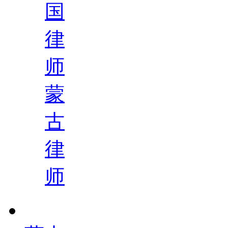
国
律
师
蒙
古
律
师