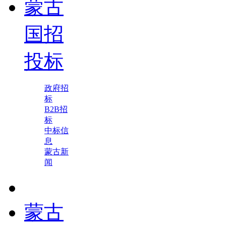
蒙古
国招
投标
政府招
标
B2B招
标
中标信
息
蒙古新
闻
蒙古