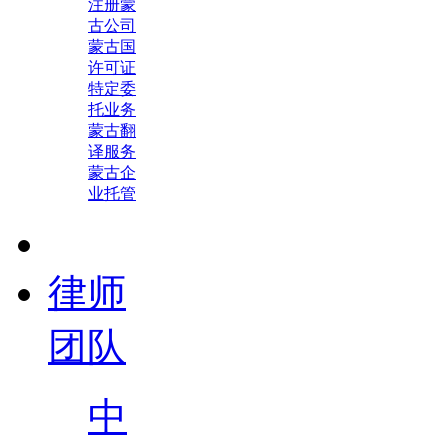
注册蒙
古公司
蒙古国
许可证
特定委
托业务
蒙古翻
译服务
蒙古企
业托管
律师
团队
中