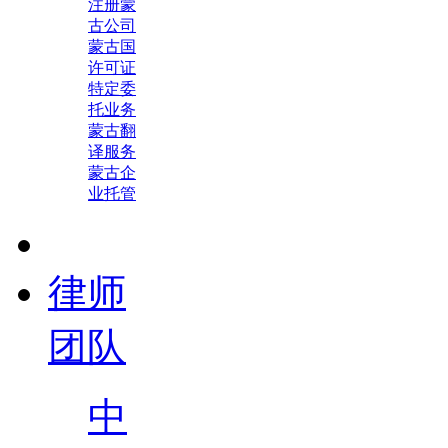
注册蒙
古公司
蒙古国
许可证
特定委
托业务
蒙古翻
译服务
蒙古企
业托管
律师
团队
中