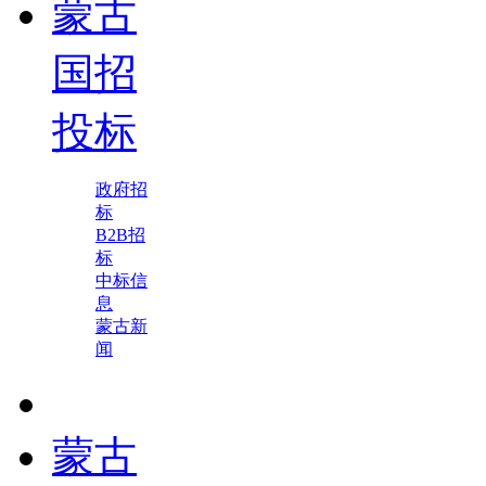
蒙古
国招
投标
政府招
标
B2B招
标
中标信
息
蒙古新
闻
蒙古