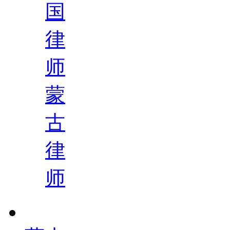
国
律
师
蒙
古
律
师