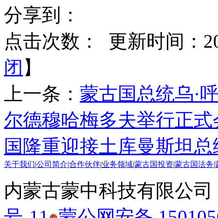
分享到：
点击次数：
更新时间：2025
闭
】
上一条：
蒙古国总统乌·
尔德穆哈梅多夫举行正式
国隆重迎接土库曼斯坦总
关于我们
|
公司简介
|
合作伙伴
|
业务领域
|
蒙古国投资
|
蒙古国法务
|
内蒙古蒙中科技有限公司
号-11
蒙公网安备 1501050