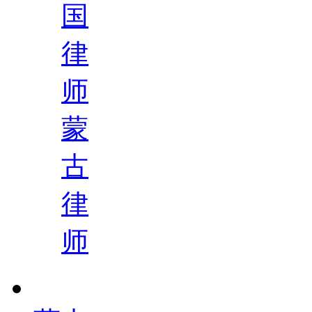
国
律
师
蒙
古
律
师