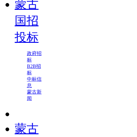
蒙古
国招
投标
政府招
标
B2B招
标
中标信
息
蒙古新
闻
蒙古