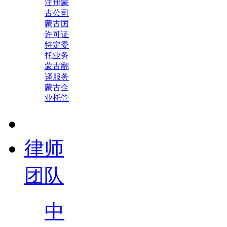
注册蒙
古公司
蒙古国
许可证
特定委
托业务
蒙古翻
译服务
蒙古企
业托管
律师
团队
中