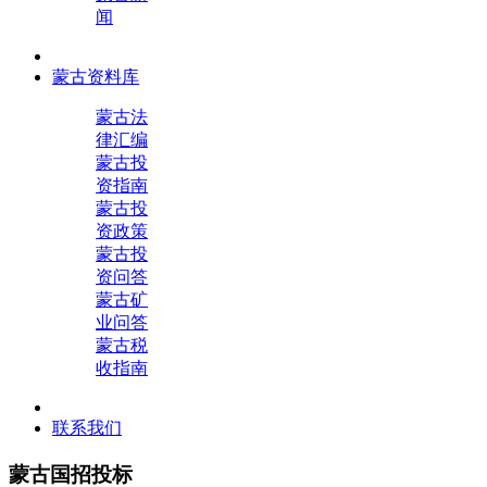
闻
蒙古资料库
蒙古法
律汇编
蒙古投
资指南
蒙古投
资政策
蒙古投
资问答
蒙古矿
业问答
蒙古税
收指南
联系我们
蒙古国招投标