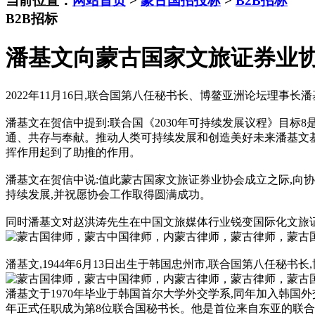
当前位置：
网站首页
>
蒙古国招投标
>
B2B招标
B2B招标
潘基文向蒙古国家文旅证券业
2022年11月16日,联合国第八任秘书长、博鳌亚洲论坛理事
潘基文在贺信中提到:联合国《2030年可持续发展议程》目标8
通、共存与奉献。推动人类可持续发展和创造美好未来潘基文基
挥作用起到了助推的作用。
潘基文在贺信中说:值此蒙古国家文旅证券业协会成立之际,向
持续发展,并祝愿协会工作取得圆满成功。
同时潘基文对赵洪涛先生在中国文旅媒体行业锐变国际化文旅
潘基文,1944年6月13日出生于韩国忠州市,联合国第八任秘
潘基文于1970年毕业于韩国首尔大学外交学系,同年加入韩国外交
年正式任职成为第8位联合国秘书长。他是首位来自东亚的联