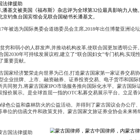
013年,潘基文被美国《福布斯》杂志评为全球第32位最具影响力人
主席在北京钓鱼台国宾馆会见联合国秘书长潘基文。
2017年被选为国际奥委会道德委员会主席,2018年出任博鳌亚洲论
最贫穷和弱小的人群发声,并推动机构改革,使联合国更加透明公开
合国2030年可持续发展议程,建立了“联合国妇女”专门机构,实
了重要贡献。
古国家经济繁荣走向世界为己任,打造蒙古国家第一家证券交易协
小型企业挂牌、上市、融资融券、证券投资交易、电子货币和国际
证交所共同努力,将蒙古国家IPO市场服务推向国际化水平。蒙古
报价展示。是全球首屈一指的OTC私募交易展示平台。立足香港
树)绿色公益和森林防火的公益活动。并得到了蒙古国议会办公厅
等单位的信函文件和政策支持。蒙古国家文旅证券业协会未来将