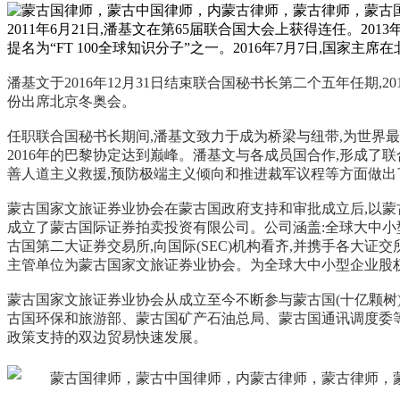
2011年6月21日,潘基文在第65届联合国大会上获得连任。2
提名为“FT 100全球知识分子”之一。2016年7月7日,国家
潘基文于2016年12月31日结束联合国秘书长第二个五年任期,
份出席北京冬奥会。
任职联合国秘书长期间,潘基文致力于成为桥梁与纽带,为世界
2016年的巴黎协定达到巅峰。潘基文与各成员国合作,形成了联
善人道主义救援,预防极端主义倾向和推进裁军议程等方面做出
蒙古国家文旅证券业协会在蒙古国政府支持和审批成立后,以蒙
成立了蒙古国际证券拍卖投资有限公司。公司涵盖:全球大中
古国第二大证券交易所,向国际(SEC)机构看齐,并携手各大
主管单位为蒙古国家文旅证券业协会。为全球大中小型企业股权
蒙古国家文旅证券业协会从成立至今不断参与蒙古国(十亿颗
古国环保和旅游部、蒙古国矿产石油总局、蒙古国通讯调度委
政策支持的双边贸易快速发展。