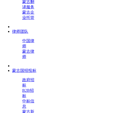
蒙古翻
译服务
蒙古企
业托管
律师团队
中国律
师
蒙古律
师
蒙古国招投标
政府招
标
B2B招
标
中标信
息
蒙古新