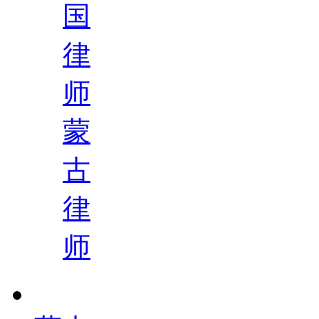
国
律
师
蒙
古
律
师