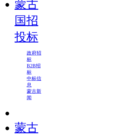
蒙古
国招
投标
政府招
标
B2B招
标
中标信
息
蒙古新
闻
蒙古