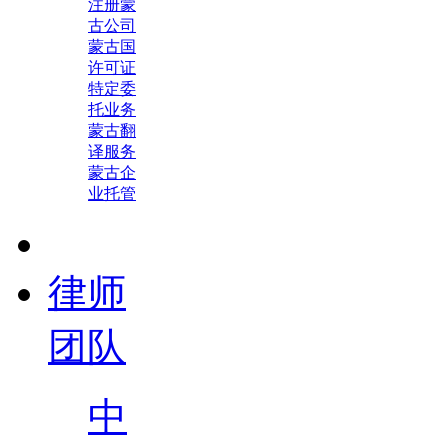
注册蒙
古公司
蒙古国
许可证
特定委
托业务
蒙古翻
译服务
蒙古企
业托管
律师
团队
中