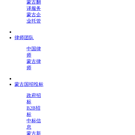
蒙古翻
译服务
蒙古企
业托管
律师团队
中国律
师
蒙古律
师
蒙古国招投标
政府招
标
B2B招
标
中标信
息
蒙古新