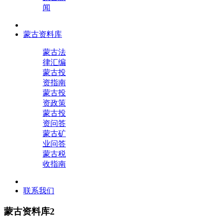
闻
蒙古资料库
蒙古法
律汇编
蒙古投
资指南
蒙古投
资政策
蒙古投
资问答
蒙古矿
业问答
蒙古税
收指南
联系我们
蒙古资料库2