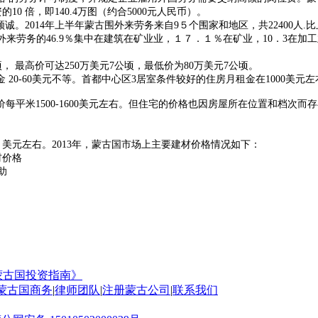
0 倍，即140.4万图（约合5000元人民币）。
2014年上半年蒙古围外来劳务来自9５个围家和地区，共22400人.
。外来劳务的46.9％集中在建筑在矿业业，１７．１％在矿业，10．3
 最高价可达250万美元7公顷，最低价为80万美元7公顷。
-60美元不等。首都中心区3居室条件较好的住房月租金在1000美元左
米1500-1600美元左右。但住宅的价格也因房屋所在位置和档次而存
 美元左右。2013年，蒙古国市场上主要建材价格情况如下：
价格
《蒙古国投资指南》
蒙古国商务
|
律师团队
|
注册蒙古公司
|
联系我们