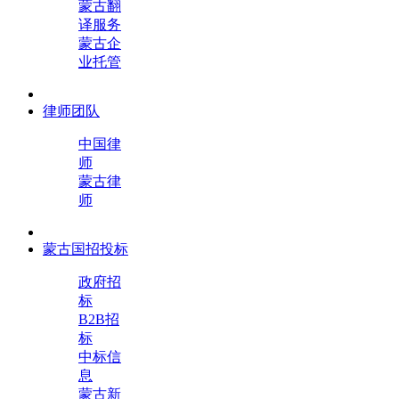
蒙古翻
译服务
蒙古企
业托管
律师团队
中国律
师
蒙古律
师
蒙古国招投标
政府招
标
B2B招
标
中标信
息
蒙古新