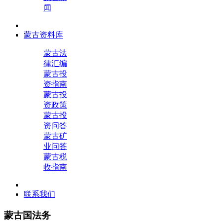
闻
蒙古资料库
蒙古法
律汇编
蒙古投
资指南
蒙古投
资政策
蒙古投
资问答
蒙古矿
业问答
蒙古税
收指南
联系我们
蒙古国法务