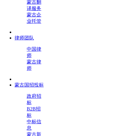
蒙古翻
译服务
蒙古企
业托管
律师团队
中国律
师
蒙古律
师
蒙古国招投标
政府招
标
B2B招
标
中标信
息
蒙古新