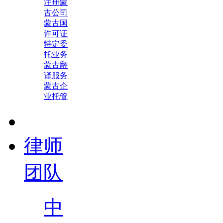
注册蒙
古公司
蒙古国
许可证
特定委
托业务
蒙古翻
译服务
蒙古企
业托管
律师
团队
中