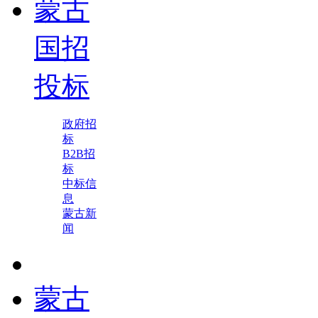
蒙古
国招
投标
政府招
标
B2B招
标
中标信
息
蒙古新
闻
蒙古