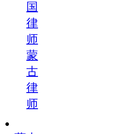
国
律
师
蒙
古
律
师