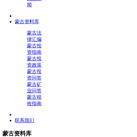
闻
蒙古资料库
蒙古法
律汇编
蒙古投
资指南
蒙古投
资政策
蒙古投
资问答
蒙古矿
业问答
蒙古税
收指南
联系我们
蒙古资料库