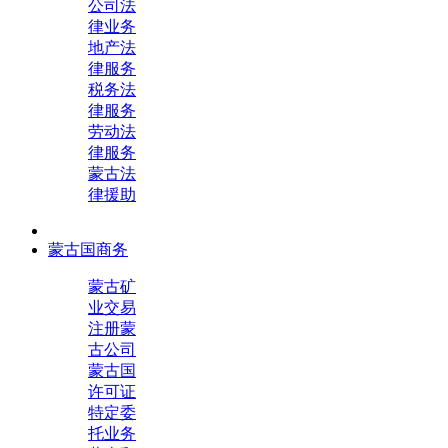
公司法
律业务
地产法
律服务
税务法
律服务
劳动法
律服务
蒙古法
律援助
蒙古国商务
蒙古矿
业交易
注册蒙
古公司
蒙古国
许可证
特定委
托业务