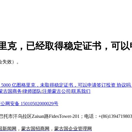
图格里克，已经取得稳定证书，可
会失效）。
 5000 亿图格里克，未取得稳定证书，可以申请签订投资 协议吗
蒙古国商务
|
律师团队
|
注册蒙古公司
|
联系我们
公网安备 15010502000029号
托市汗乌拉区Zaisan路FidesTower-201；电话：+(86)13947198030；
国新闻网
，
蒙古国招商网
，
蒙古国企业管理网