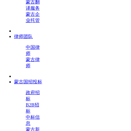
蒙古翻
译服务
蒙古企
业托管
律师团队
中国律
师
蒙古律
师
蒙古国招投标
政府招
标
B2B招
标
中标信
息
蒙古新