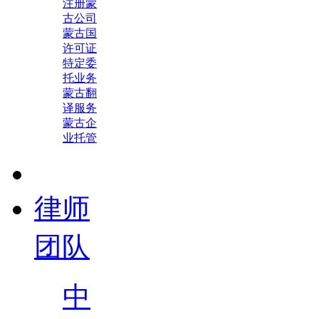
注册蒙
古公司
蒙古国
许可证
特定委
托业务
蒙古翻
译服务
蒙古企
业托管
律师
团队
中