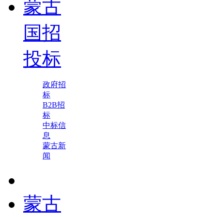
蒙古
国招
投标
政府招
标
B2B招
标
中标信
息
蒙古新
闻
蒙古