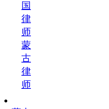
国
律
师
蒙
古
律
师