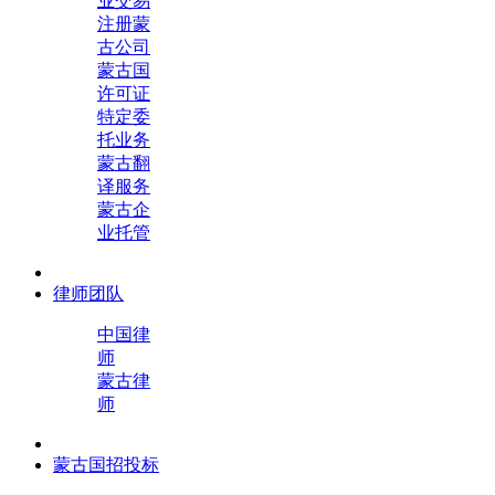
业交易
注册蒙
古公司
蒙古国
许可证
特定委
托业务
蒙古翻
译服务
蒙古企
业托管
律师团队
中国律
师
蒙古律
师
蒙古国招投标