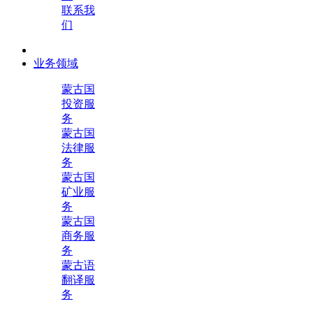
联系我
们
业务领域
蒙古国
投资服
务
蒙古国
法律服
务
蒙古国
矿业服
务
蒙古国
商务服
务
蒙古语
翻译服
务