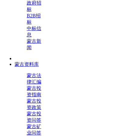
政府招
标
B2B招
标
中标信
息
蒙古新
闻
蒙古资料库
蒙古法
律汇编
蒙古投
资指南
蒙古投
资政策
蒙古投
资问答
蒙古矿
业问答