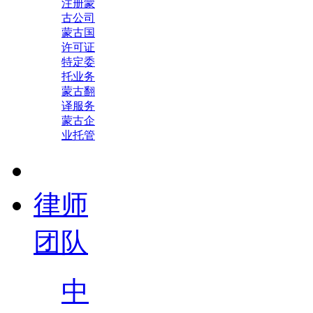
注册蒙
古公司
蒙古国
许可证
特定委
托业务
蒙古翻
译服务
蒙古企
业托管
律师
团队
中