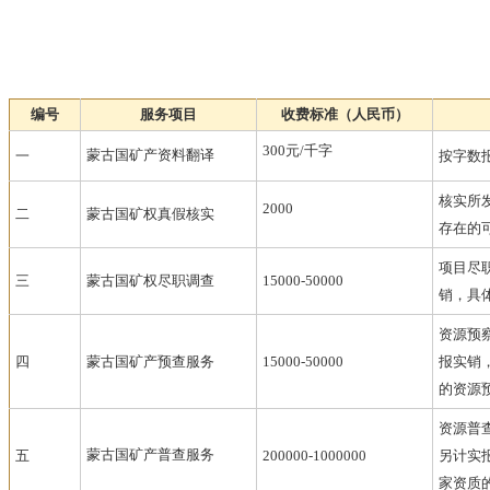
编号
服务项目
收费标准（人民币）
300
元
/
千字
蒙古国矿产
资料翻译
一
按字数
核实所
2000
二
蒙古国矿权真假核实
存在的
项目尽
三
蒙古国矿权尽职调查
15000-50000
销，具
资源预
四
蒙古国矿产预查服务
15000-50000
报实销
的资源
资源普
蒙古国矿产
普查服务
五
200000-1000000
另计实
家资质