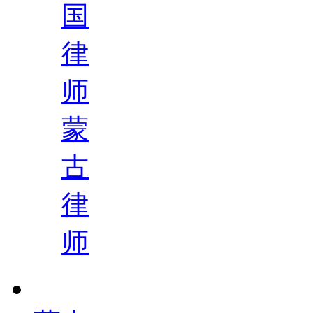
国
律
师
蒙
古
律
师