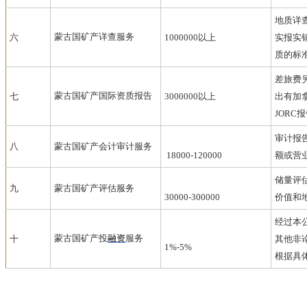
地质详
蒙古国矿产
详查服务
六
1000000
以上
实报实
质的标
差旅费
蒙古国矿产
国际资质报告
七
3000000
以上
出有加
JORC
报
审计报
八
蒙古国矿产
会计审计服务
18000-120000
额或营
储量评
九
蒙古国矿产
评估服务
30000-300000
价值和
经过本
蒙古国矿产
投
融资
服务
十
其他非
1%-5%
根据具