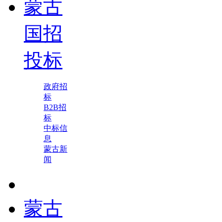
蒙古
国招
投标
政府招
标
B2B招
标
中标信
息
蒙古新
闻
蒙古