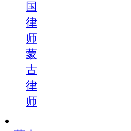
国
律
师
蒙
古
律
师