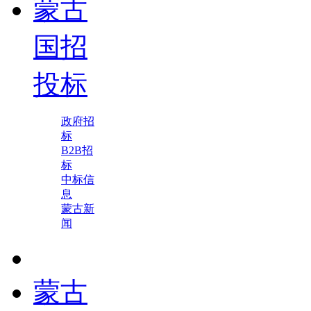
蒙古
国招
投标
政府招
标
B2B招
标
中标信
息
蒙古新
闻
蒙古