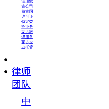
注册蒙
古公司
蒙古国
许可证
特定委
托业务
蒙古翻
译服务
蒙古企
业托管
律师
团队
中