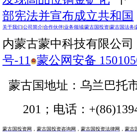
部宪法并宣布成立共和国
关于我们
|
公司简介
|
合作伙伴
|
业务领域
|
蒙古国投资
|
蒙古国法务
|
内蒙古蒙中科技有限公司
号-11
蒙公网安备 1501050
蒙古国地址：
乌兰巴托市汗乌
201；电话：+(86)13947
蒙古国投资网
，
蒙古国投资咨询网
，
蒙古国投资法律网
，
蒙古