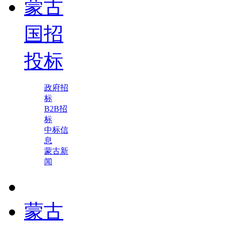
蒙古
国招
投标
政府招
标
B2B招
标
中标信
息
蒙古新
闻
蒙古