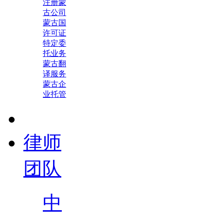
注册蒙
古公司
蒙古国
许可证
特定委
托业务
蒙古翻
译服务
蒙古企
业托管
律师
团队
中