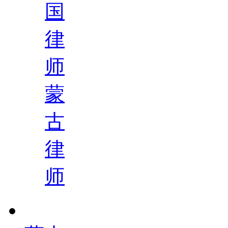
国
律
师
蒙
古
律
师