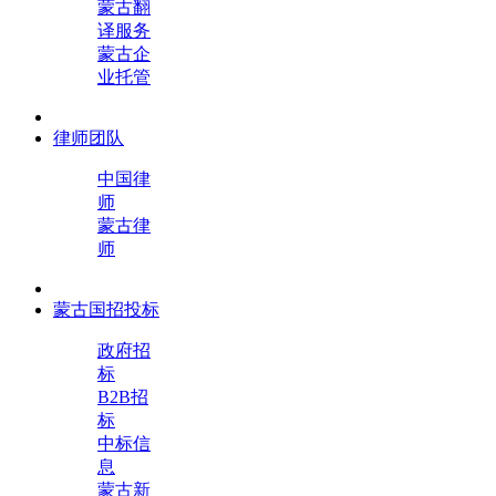
蒙古翻
译服务
蒙古企
业托管
律师团队
中国律
师
蒙古律
师
蒙古国招投标
政府招
标
B2B招
标
中标信
息
蒙古新