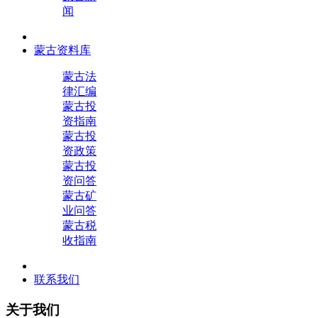
闻
蒙古资料库
蒙古法
律汇编
蒙古投
资指南
蒙古投
资政策
蒙古投
资问答
蒙古矿
业问答
蒙古税
收指南
联系我们
关于我们