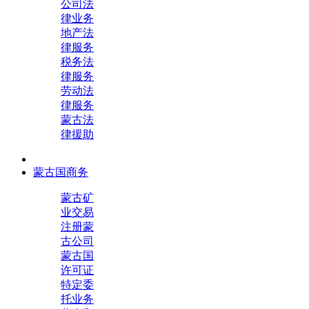
公司法
律业务
地产法
律服务
税务法
律服务
劳动法
律服务
蒙古法
律援助
蒙古国商务
蒙古矿
业交易
注册蒙
古公司
蒙古国
许可证
特定委
托业务