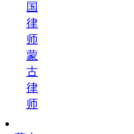
国
律
师
蒙
古
律
师