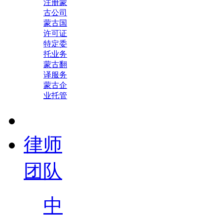
注册蒙
古公司
蒙古国
许可证
特定委
托业务
蒙古翻
译服务
蒙古企
业托管
律师
团队
中