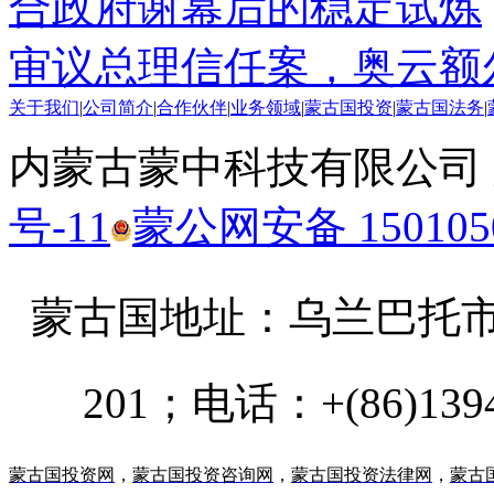
合政府谢幕后的稳定试炼
审议总理信任案，奥云额
关于我们
|
公司简介
|
合作伙伴
|
业务领域
|
蒙古国投资
|
蒙古国法务
|
内蒙古蒙中科技有限公司
号-11
蒙公网安备 1501050
蒙古国地址：
乌兰巴托市汗乌
201；电话：+(86)13947
蒙古国投资网
，
蒙古国投资咨询网
，
蒙古国投资法律网
，
蒙古