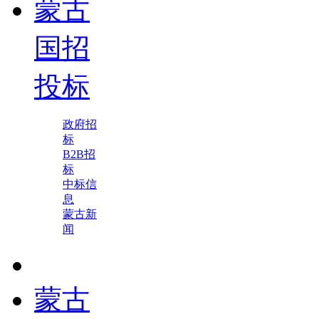
蒙古
国招
投标
政府招
标
B2B招
标
中标信
息
蒙古新
闻
蒙古