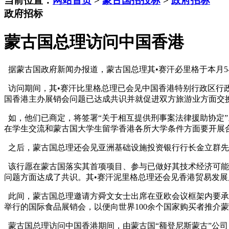
当前位置：
网站首页
>
蒙古国招投标
>
政府招标
政府招标
蒙古国总理访问中国香港
据蒙古国政府新闻办报道，蒙古国总理其•赛汗必里格于本月5
访问期间，其•赛汗比里格总理已会见中国香港特别行政区行
国香港主办展销会问题已达成共识并就促进双方旅游业方面交
如，他们已商定，将签署“关于相互提供刑事案法律援助协定”
在学生交流和蒙古国大学生留学香港各所大学条件方面要开展
之后，蒙古国总理还会见亚洲基础设施投资银行行长金立群先
该行愿在蒙古国落实其首项项目、参与已做好其技术经济可能
问题方面达成了共识。其•赛汗泥里格总理还会见香港贸易发
此间，蒙古国总理邀请方舜文女士出席在亚欧会议框架内要承
举行的国际食品展销会，以便向世界100余个国家购买者推介
蒙古国总理访问中国香港期间，由蒙古国“额登尼斯蒙古”公司