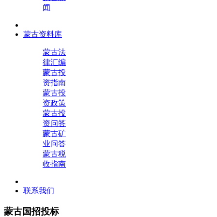
闻
蒙古资料库
蒙古法
律汇编
蒙古投
资指南
蒙古投
资政策
蒙古投
资问答
蒙古矿
业问答
蒙古税
收指南
联系我们
蒙古国招投标