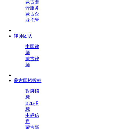
蒙古翻
译服务
蒙古企
业托管
律师团队
中国律
师
蒙古律
师
蒙古国招投标
政府招
标
B2B招
标
中标信
息
蒙古新