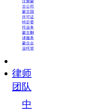
注册蒙
古公司
蒙古国
许可证
特定委
托业务
蒙古翻
译服务
蒙古企
业托管
律师
团队
中