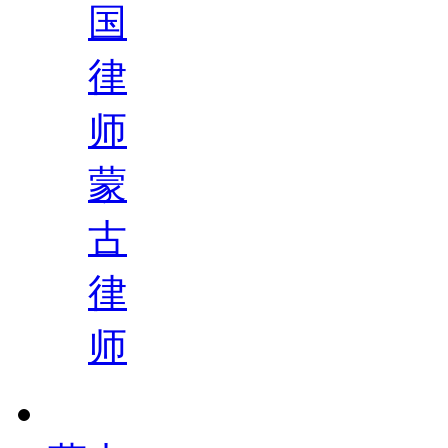
国
律
师
蒙
古
律
师