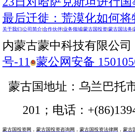
23日对哈萨克斯坦进行国
最后迁徙：荒漠化如何将
关于我们
|
公司简介
|
合作伙伴
|
业务领域
|
蒙古国投资
|
蒙古国法务
|
内蒙古蒙中科技有限公司
号-11
蒙公网安备 1501050
蒙古国地址：
乌兰巴托市汗乌
201；电话：+(86)13947
蒙古国投资网
，
蒙古国投资咨询网
，
蒙古国投资法律网
，
蒙古