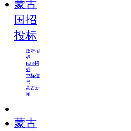
蒙古
国招
投标
政府招
标
B2B招
标
中标信
息
蒙古新
闻
蒙古