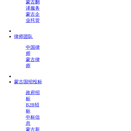
蒙古翻
译服务
蒙古企
业托管
律师团队
中国律
师
蒙古律
师
蒙古国招投标
政府招
标
B2B招
标
中标信
息
蒙古新