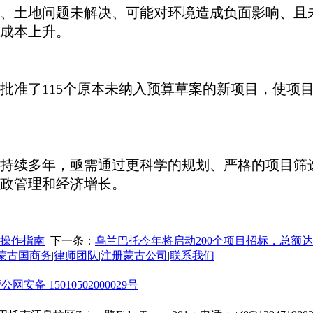
、土地问题未解决、可能对环境造成负面影响、且
成本上升。
批准了115个原本未纳入预算草案的新项目，使项目总
持续多年，亟需通过更科学的规划、严格的项目筛
政管理和经济增长。
请操作指南
下一条：
乌兰巴托今年将启动200个项目招标，总额达
蒙古国商务
|
律师团队
|
注册蒙古公司
|
联系我们
公网安备 15010502000029号