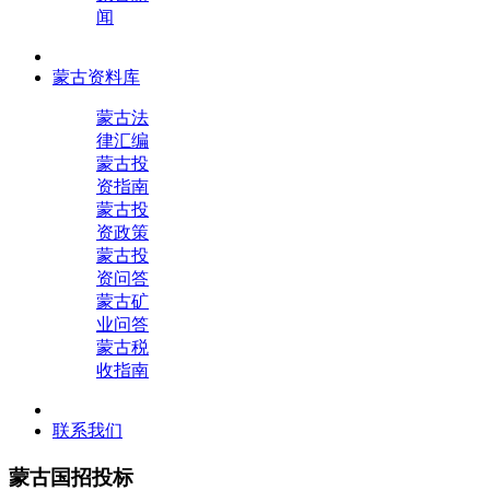
闻
蒙古资料库
蒙古法
律汇编
蒙古投
资指南
蒙古投
资政策
蒙古投
资问答
蒙古矿
业问答
蒙古税
收指南
联系我们
蒙古国招投标