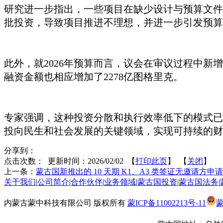
研究进一步指出，一些项目在缺少设计与预算文件
批投资，导致项目推进不理想，并进一步引发预算
此外，就
2026年预算而言，议会在审议过程中新增
融资金额也相应增加了2278亿图格里克。
专家强调，这种投资分散和执行效率低下的模式已
投向民生和社会发展的关键领域，实现可持续的财
分享到：
点击次数：
更新时间：2026/02/02 【
打印此页
】 【
关闭
】
上一条：
蒙古国新推出的 10 天期 K1、A3 类签证无邀请方申
关于我们
|
公司简介
|
合作伙伴
|
业务领域
|
蒙古国投资
|
蒙古国法务
|
内蒙古蒙中科技有限公司 版权所有
蒙ICP备11002213号-11
蒙