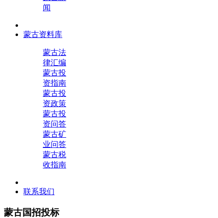
闻
蒙古资料库
蒙古法
律汇编
蒙古投
资指南
蒙古投
资政策
蒙古投
资问答
蒙古矿
业问答
蒙古税
收指南
联系我们
蒙古国招投标