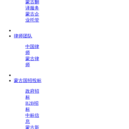
蒙古翻
译服务
蒙古企
业托管
律师团队
中国律
师
蒙古律
师
蒙古国招投标
政府招
标
B2B招
标
中标信
息
蒙古新