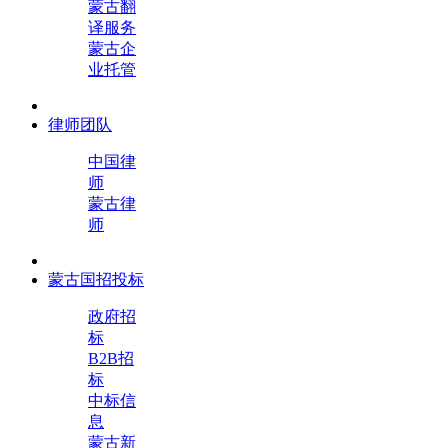
蒙古翻
译服务
蒙古企
业托管
律师团队
中国律
师
蒙古律
师
蒙古国招投标
政府招
标
B2B招
标
中标信
息
蒙古新