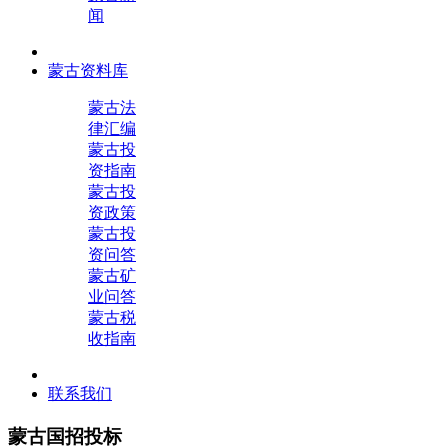
闻
蒙古资料库
蒙古法
律汇编
蒙古投
资指南
蒙古投
资政策
蒙古投
资问答
蒙古矿
业问答
蒙古税
收指南
联系我们
蒙古国招投标