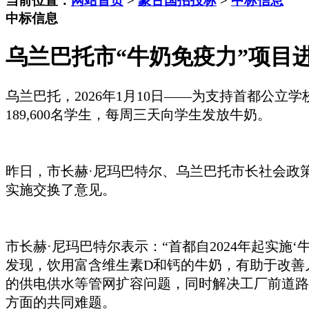
当前位置：
网站首页
>
蒙古国招投标
>
中标信息
中标信息
乌兰巴托市“牛奶免疫力”项目
乌兰巴托，
2026年1月10日——为支持首都公立
189,600名学生，每周三天向学生发放牛奶。
昨日，市长赫
·尼玛巴特尔、乌兰巴托市长社会政策顾
实施交换了意见。
市长赫
·尼玛巴特尔表示：“首都自2024年起实
发现，饮用富含维生素D和钙的牛奶，有助于改善儿童
的供电供水等管网扩容问题，同时解决工厂前道路
方面的共同难题。