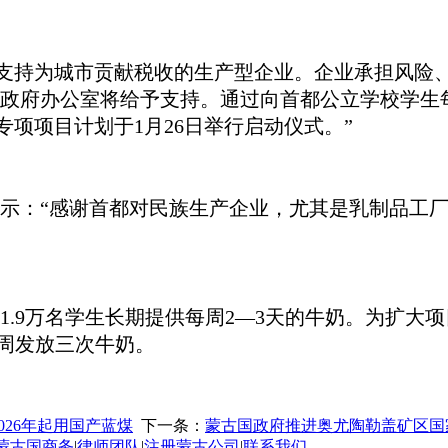
将重点支持为城市贡献税收的生产型企业。企业承担风
政府办公室将给予支持。通过向首都公立学校学生
专项项目计划于1月26日举行启动仪式。”
宝勒尔赛汗表示：“感谢首都对民族生产企业，尤其是乳制
1.9万名学生长期提供每周2—3天的牛奶。为扩大项
每周发放三次牛奶。
026年起用国产蓝煤
下一条：
蒙古国政府推进奥尤陶勒盖矿区国
蒙古国商务
|
律师团队
|
注册蒙古公司
|
联系我们