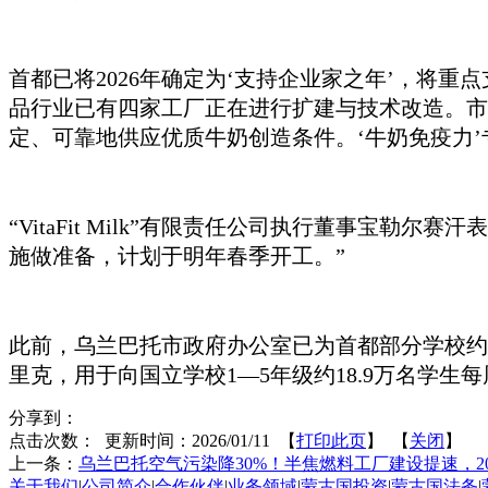
首都已将
2026年确定为‘支持企业家之年’，
品行业已有四家工厂正在进行扩建与技术改造。市
定、可靠地供应优质牛奶创造条件。‘牛奶免疫力’
“VitaFit Milk”有限责任公司执行董事
施做准备，计划于明年春季开工。”
此前，乌兰巴托市政府办公室已为首都部分学校约
里克，用于向国立学校1—5年级约18.9万名学生
分享到：
点击次数：
更新时间：2026/01/11 【
打印此页
】 【
关闭
】
上一条：
乌兰巴托空气污染降30%！半焦燃料工厂建设提速，2
关于我们
|
公司简介
|
合作伙伴
|
业务领域
|
蒙古国投资
|
蒙古国法务
|