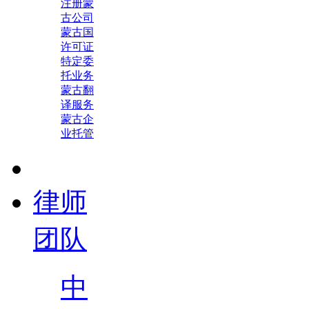
注册蒙
古公司
蒙古国
许可证
特定委
托业务
蒙古翻
译服务
蒙古企
业托管
律师
团队
中