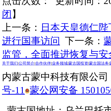
点击次数：
更新时间：2025
闭
】
上一条：
日本天皇德仁陛
进行国事访问
下一条：
监管，全面推进恢复与安
关于我们
|
公司简介
|
合作伙伴
|
业务领域
|
蒙古国投资
|
蒙古国法务
|
内蒙古蒙中科技有限公司
号-11
蒙公网安备 1501050
蒙古国地址：
乌兰巴托市汗乌