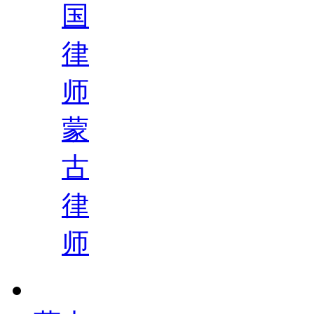
国
律
师
蒙
古
律
师