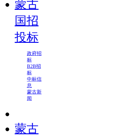
蒙古
国招
投标
政府招
标
B2B招
标
中标信
息
蒙古新
闻
蒙古