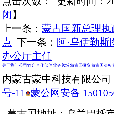
点击次数：
更新时间：2025
闭
】
上一条：
蒙古国新总理执
点
下一条：
阿·乌伊勒
办公厅主任
关于我们
|
公司简介
|
合作伙伴
|
业务领域
|
蒙古国投资
|
蒙古国法务
|
内蒙古蒙中科技有限公司
号-11
蒙公网安备 1501050
蒙古国地址：
乌兰巴托市汗乌