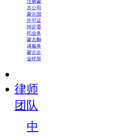
注册蒙
古公司
蒙古国
许可证
特定委
托业务
蒙古翻
译服务
蒙古企
业托管
律师
团队
中