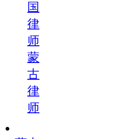
国
律
师
蒙
古
律
师