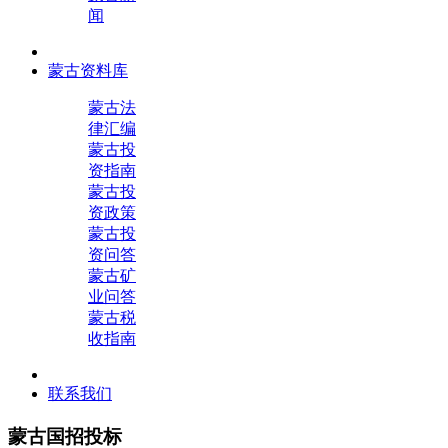
闻
蒙古资料库
蒙古法
律汇编
蒙古投
资指南
蒙古投
资政策
蒙古投
资问答
蒙古矿
业问答
蒙古税
收指南
联系我们
蒙古国招投标