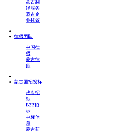
蒙古翻
译服务
蒙古企
业托管
律师团队
中国律
师
蒙古律
师
蒙古国招投标
政府招
标
B2B招
标
中标信
息
蒙古新