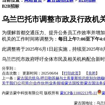
当前位置：
网站首页
>
蒙古国招投标
>
B2B招标
B2B招标
乌兰巴托市调整市政及行政机
为缓解首都交通压力、提升公务员工作效率并增加
机关的工作时间将调整为：
每日上午
7:00至下午4:
此调整将于
2025年6月1日起实施，持续至2025
乌兰巴托市政府呼吁全体市民及相关机构配合新时
分享到：
点击次数：
更新时间：2025/06/04 【
打印此页
】 【
关闭
】
上一条：
蒙古国总统乌·呼日勒苏赫与土库曼斯坦总统别尔德
关于我们
|
公司简介
|
合作伙伴
|
业务领域
|
蒙古国投资
|
蒙古国法务
|
内蒙古蒙中科技有限公司 版权所有
蒙ICP备11002213号-11
蒙
蒙古国地址：
乌兰巴