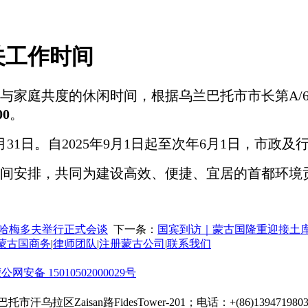
关工作时间
与家庭共度的休闲时间，根据乌兰巴托市市长第
A
00
。
年8月31日。自2025年9月1日起至次年6月1日，
间安排，共同为建设高效、便捷、宜居的首都环境
穆哈梅多夫举行正式会谈
下一条：
国宾到访｜蒙古国隆重迎接土
蒙古国商务
|
律师团队
|
注册蒙古公司
|
联系我们
公网安备 15010502000029号
托市汗乌拉区Zaisan路FidesTower-201；电话：+(86)13947198030；