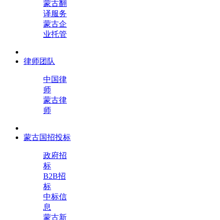
蒙古翻
译服务
蒙古企
业托管
律师团队
中国律
师
蒙古律
师
蒙古国招投标
政府招
标
B2B招
标
中标信
息
蒙古新