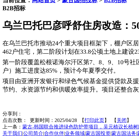
当前位置：
网站首页
>
蒙古国招投标
>
B2B招标
B2B招标
乌兰巴托巴彦呼舒住房改造：5
在乌兰巴托市推动
24个重大项目框架下，棚户区
462户住宅，第二阶段计划在33.8公顷土地上建设2
第一阶段覆盖松根诺海尔汗区第
7、8、9、10号
户）施工进度达85%，预计今年夏季交付。
项目由亚洲开发银行和绿色气候基金提供贷款及援
节约、水资源节约和供暖效率提升。项目还整合灰
分享到：
点击次数：
更新时间：2025/04/28 【
打印此页
】 【
关闭
】
上一条：
蒙古-韩国联合推进绿色防护带项目，吴元植议长植树
关于我们
|
公司简介
|
合作伙伴
|
业务领域
|
蒙古国投资
|
蒙古国法务
|