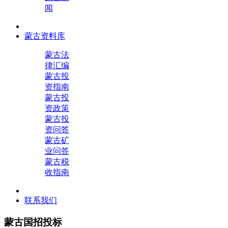
闻
蒙古资料库
蒙古法
律汇编
蒙古投
资指南
蒙古投
资政策
蒙古投
资问答
蒙古矿
业问答
蒙古税
收指南
联系我们
蒙古国招投标