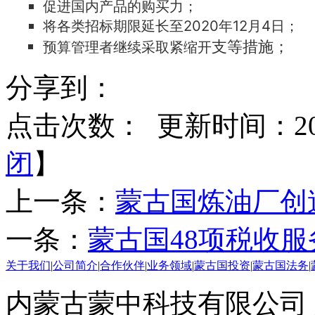
促进国内产品的购买力；
将各类招标期限延长至2020年12月4日；
支等措施；
预算管理者继续采取紧缩开
分享到：
点击次数：
更新时间：2020
闭
】
上一条：
蒙古国炼油厂创
一条：
蒙古国48项税收
关于我们
|
公司简介
|
合作伙伴
|
业务领域
|
蒙古国投资
|
蒙古国法务
|
内蒙古蒙中科技有限公司