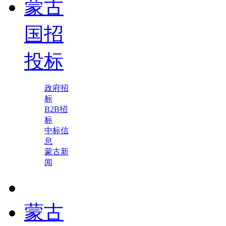
蒙古
国招
投标
政府招
标
B2B招
标
中标信
息
蒙古新
闻
蒙古