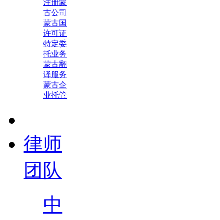
注册蒙
古公司
蒙古国
许可证
特定委
托业务
蒙古翻
译服务
蒙古企
业托管
律师
团队
中