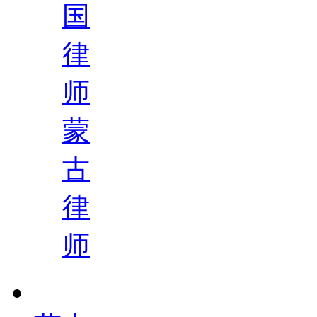
国
律
师
蒙
古
律
师