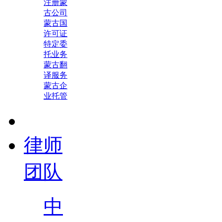
注册蒙
古公司
蒙古国
许可证
特定委
托业务
蒙古翻
译服务
蒙古企
业托管
律师
团队
中