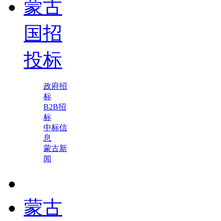
蒙古
国招
投标
政府招
标
B2B招
标
中标信
息
蒙古新
闻
蒙古