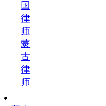
国
律
师
蒙
古
律
师