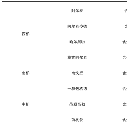
阿尔泰
阿尔泰岑德
西部
哈尔黑啦
含
蒙古阿尔泰
含
南部
南戈壁
含
一赫包格德
含
中部
昂跟高勒
含
前杭爱
含