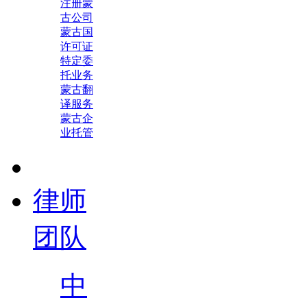
注册蒙
古公司
蒙古国
许可证
特定委
托业务
蒙古翻
译服务
蒙古企
业托管
律师
团队
中