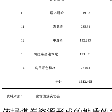
10
塔木斯哈
319.93
11
东戈壁
235.34
12
中戈壁
132.213
13
阿拉泰昌达木尼
123.031
14
乌日汗色榜格
77.041
合计
1623.405
资料来源：
蒙古国煤炭协会