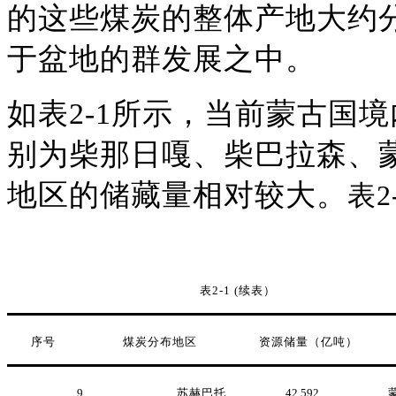
的这些煤炭的整体产地大约
于盆地的群发展之中
。
如表
2-1
所示，当前蒙古国境
别为柴那日嘎、柴巴拉森、
地区的储藏量相对较大。
表
2
表
2-1 (
续表）
序号
煤炭分布地区
资源储量（亿吨
）
9
苏赫巴托
42.592