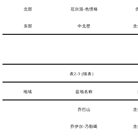
北部
厄尔混
-
色愣格
东部
中戈壁
含
表
2-3 (
续表）
地域
盆地名称
乔巴山
含
乔伊尔
-
乃勒噶
含