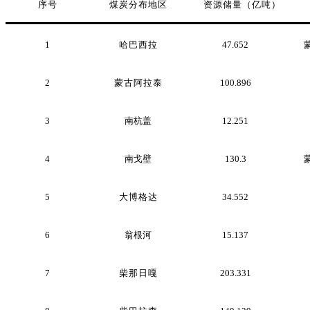
序号
煤炭分布地区
资源储量（亿吨
）
1
哈巴西拉
47.652
2
蒙古阿拉泰
100.896
3
南杭盖
12.251
4
南戈壁
130.3
5
大博格达
34.552
6
翁根河
15.137
7
柴那日嘎
203.331