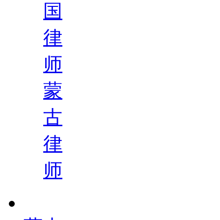
国
律
师
蒙
古
律
师