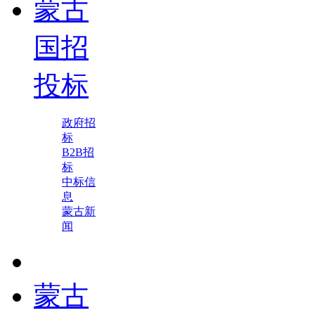
蒙古
国招
投标
政府招
标
B2B招
标
中标信
息
蒙古新
闻
蒙古