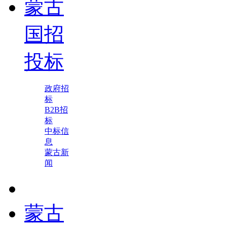
蒙古
国招
投标
政府招
标
B2B招
标
中标信
息
蒙古新
闻
蒙古