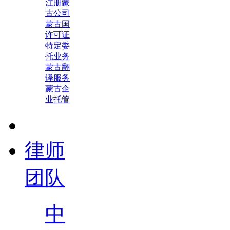
注册蒙
古公司
蒙古国
许可证
特定委
托业务
蒙古翻
译服务
蒙古企
业托管
律师
团队
中