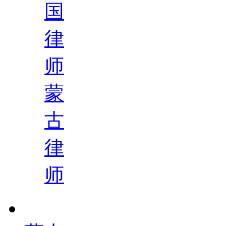
国
律
师
蒙
古
律
师