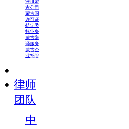
注册蒙
古公司
蒙古国
许可证
特定委
托业务
蒙古翻
译服务
蒙古企
业托管
律师
团队
中