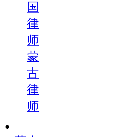
国
律
师
蒙
古
律
师