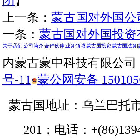
闭
】
上一条：
蒙古国对外国公
一条：
蒙古国对外国投资
关于我们
|
公司简介
|
合作伙伴
|
业务领域
|
蒙古国投资
|
蒙古国法务
|
内蒙古蒙中科技有限公司
号-11
蒙公网安备 1501050
蒙古国地址：
乌兰巴托市汗乌
201；电话：+(86)13947