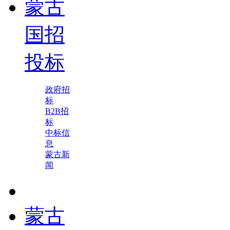
蒙古
国招
投标
政府招
标
B2B招
标
中标信
息
蒙古新
闻
蒙古