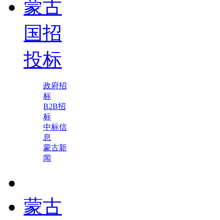
蒙古
国招
投标
政府招
标
B2B招
标
中标信
息
蒙古新
闻
蒙古