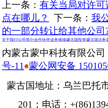
上一条：
有关当局对许可
点在哪儿？
下一条：
我
的一部分转让给其他公司
关于我们
|
公司简介
|
合作伙伴
|
业务领域
|
蒙古国投资
|
蒙古国法务
|
内蒙古蒙中科技有限公司
号-11
蒙公网安备 1501050
蒙古国地址：
乌兰巴托市汗乌
201；电话：+(86)13947