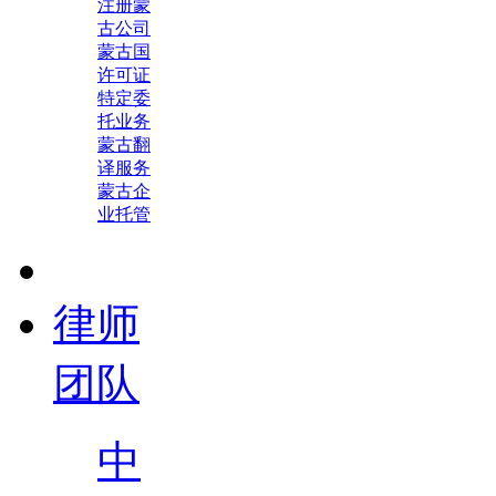
注册蒙
古公司
蒙古国
许可证
特定委
托业务
蒙古翻
译服务
蒙古企
业托管
律师
团队
中