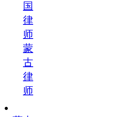
国
律
师
蒙
古
律
师