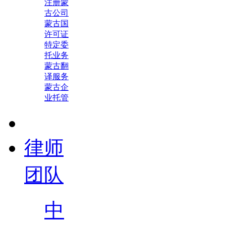
注册蒙
古公司
蒙古国
许可证
特定委
托业务
蒙古翻
译服务
蒙古企
业托管
律师
团队
中