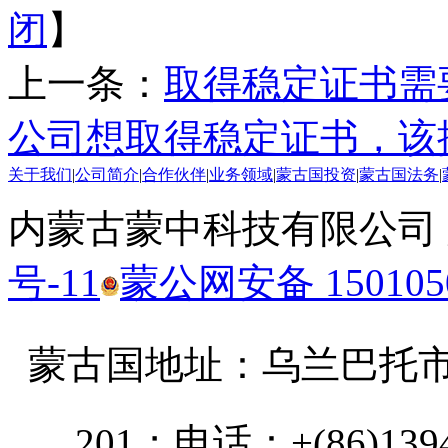
闭
】
上一条：
取得稳定证书需
公司想取得稳定证书，该
关于我们
|
公司简介
|
合作伙伴
|
业务领域
|
蒙古国投资
|
蒙古国法务
|
内蒙古蒙中科技有限公司
号-11
蒙公网安备 1501050
蒙古国地址：
乌兰巴托市汗乌
201；电话：+(86)13947