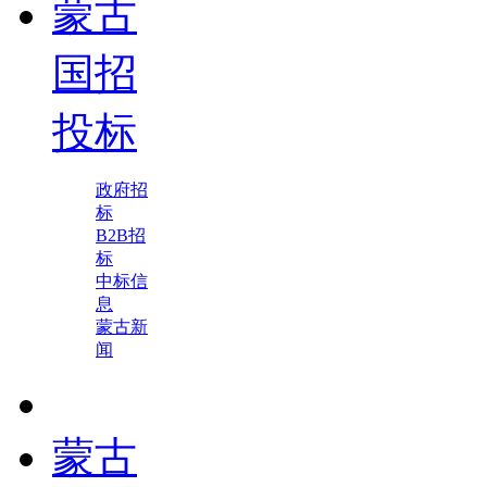
蒙古
国招
投标
政府招
标
B2B招
标
中标信
息
蒙古新
闻
蒙古