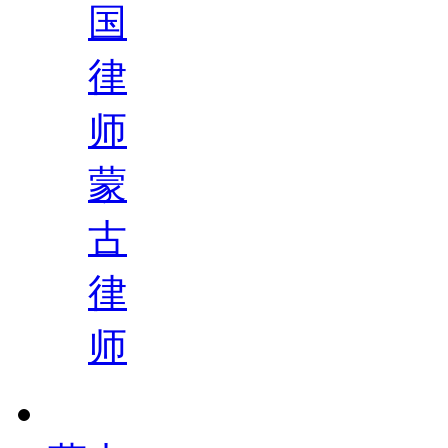
国
律
师
蒙
古
律
师