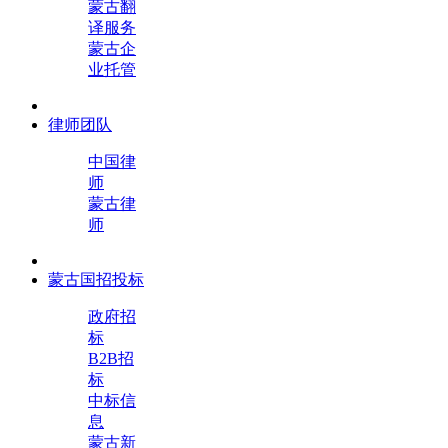
蒙古翻
译服务
蒙古企
业托管
律师团队
中国律
师
蒙古律
师
蒙古国招投标
政府招
标
B2B招
标
中标信
息
蒙古新