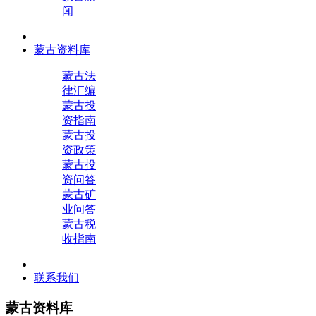
闻
蒙古资料库
蒙古法
律汇编
蒙古投
资指南
蒙古投
资政策
蒙古投
资问答
蒙古矿
业问答
蒙古税
收指南
联系我们
蒙古资料库