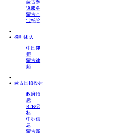
蒙古翻
译服务
蒙古企
业托管
律师团队
中国律
师
蒙古律
师
蒙古国招投标
政府招
标
B2B招
标
中标信
息
蒙古新