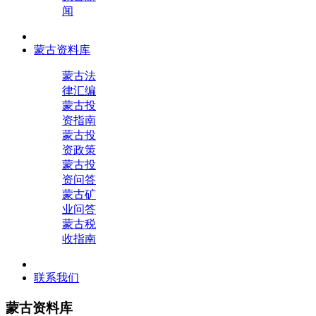
闻
蒙古资料库
蒙古法
律汇编
蒙古投
资指南
蒙古投
资政策
蒙古投
资问答
蒙古矿
业问答
蒙古税
收指南
联系我们
蒙古资料库