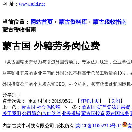
网 址：
www.suld.net
当前位置：
网站首页
>
蒙古资料库
>
蒙古税收指南
蒙古税收指南
蒙古国-外籍劳务岗位费
《蒙古国输出劳动力与引进外国劳动力、专家法》规定，企业单位
从事矿业开发的企业雇佣的外国公民不得高于总员工数量的10%，
外国投资公司的个人股东和CEO、外交机构、领事代表处和国际
分享到：
点击次数：
更新时间：2019/05/21 【
打印此页
】 【
关闭
】
上一条：
蒙古国-社会保险税
下一条：
蒙古国-矿产资源开采费
关于我们
|
公司简介
|
合作伙伴
|
业务领域
|
蒙古国投资
|
蒙古国法务
|
内蒙古蒙中科技有限公司 版权所有
蒙ICP备11002213号-11
蒙